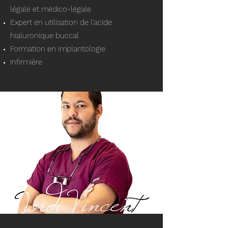
légale et médico-légale
Expert en utilisation de l'acide
hialuronique buccal
Formation en implantologie
Infirmière