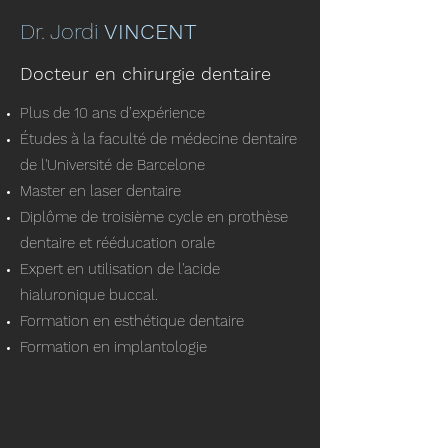
Dr. Jordi
VINCENT
Docteur en chirurgie dentaire
Plus de 10 ans d’expérience
Études à la faculté de médecine dentaire
de l'Université de Barcelone
Master en laser dentaire
​Diplôme de troisième cycle en prothèse
dentaire et rééducation orale
Expert en utilisation de l'acide
hialuronique buccal.
Formation en esthétique dentaire
Formation en implantologie