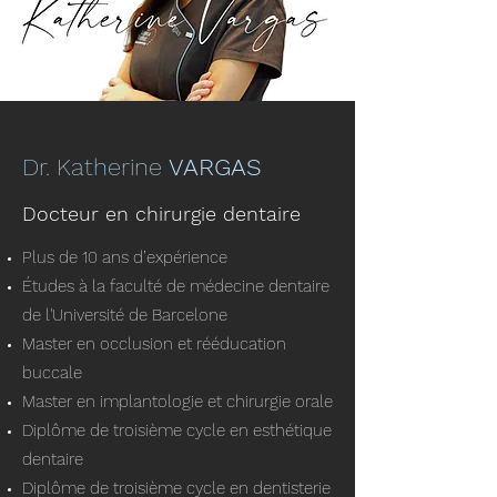
Dr. Katherine
VARGAS
Docteur en chirurgie dentaire
Plus de 10 ans d’expérience
Études à la faculté de médecine dentaire
de l'Université de Barcelone
Master en occlusion et rééducation
buccale
Master en implantologie et chirurgie orale
Diplôme de troisième cycle en esthétique
dentaire
Diplôme de troisième cycle en dentisterie