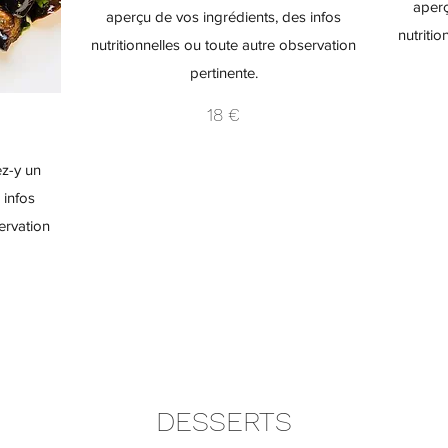
aperç
aperçu de vos ingrédients, des infos
nutriti
nutritionnelles ou toute autre observation
pertinente.
18 €
ez-y un
 infos
ervation
DESSERTS